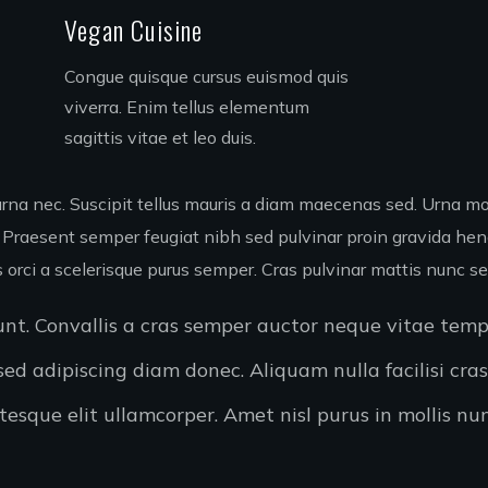
Vegan Cuisine
Congue quisque cursus euismod quis
viverra. Enim tellus elementum
sagittis vitae et leo duis.
urna nec. Suscipit tellus mauris a diam maecenas sed. Urna mol
 Praesent semper feugiat nibh sed pulvinar proin gravida hend
tis orci a scelerisque purus semper. Cras pulvinar mattis nunc se
dunt. Convallis a cras semper auctor neque vitae tem
d adipiscing diam donec. Aliquam nulla facilisi cra
esque elit ullamcorper. Amet nisl purus in mollis nun